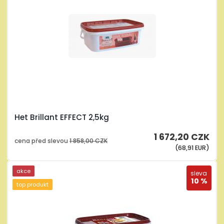
Het Brillant EFFECT 2,5kg
1 672,20 CZK
cena před slevou
1 858,00 CZK
(68,91 EUR)
akce
sleva
10 %
top produkt