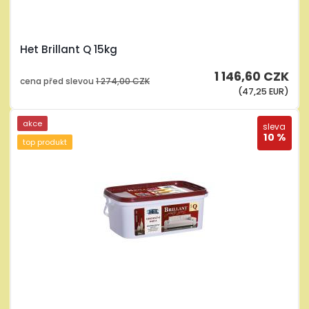
Het Brillant Q 15kg
1 146,60 CZK
cena před slevou
1 274,00 CZK
(47,25 EUR)
akce
sleva
10 %
top produkt