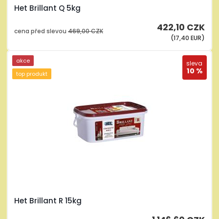
Het Brillant Q 5kg
422,10 CZK
cena před slevou
469,00 CZK
(17,40 EUR)
akce
sleva
10 %
top produkt
Het Brillant R 15kg