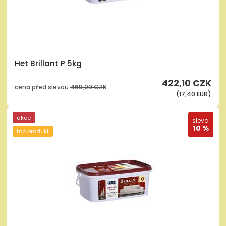
Het Brillant P 5kg
422,10 CZK
cena před slevou
469,00 CZK
(17,40 EUR)
akce
sleva
10 %
top produkt