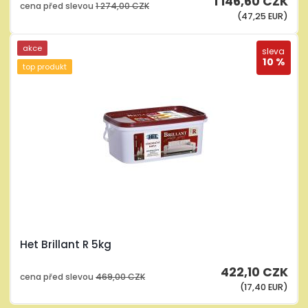
1 146,60 CZK
cena před slevou
1 274,00 CZK
(47,25 EUR)
akce
sleva
10 %
top produkt
Het Brillant R 5kg
422,10 CZK
cena před slevou
469,00 CZK
(17,40 EUR)