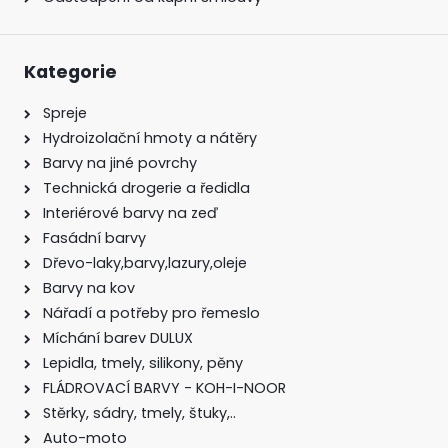
Kategorie
Spreje
Hydroizolační hmoty a nátěry
Barvy na jiné povrchy
Technická drogerie a ředidla
Interiérové barvy na zeď
Fasádní barvy
Dřevo-laky,barvy,lazury,oleje
Barvy na kov
Nářadí a potřeby pro řemeslo
Míchání barev DULUX
Lepidla, tmely, silikony, pěny
FLÁDROVACÍ BARVY - KOH-I-NOOR
Stěrky, sádry, tmely, štuky,..
Auto-moto