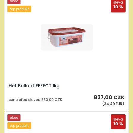
akce
sleva
10 %
top produkt
Het Brillant EFFECT 1kg
837,00 CZK
cena před slevou
930,00 CZK
(34,49 EUR)
akce
sleva
10 %
top produkt